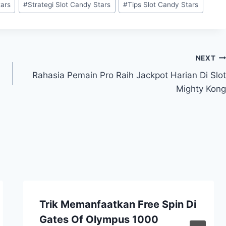
tars
#
Strategi Slot Candy Stars
#
Tips Slot Candy Stars
NEXT
Rahasia Pemain Pro Raih Jackpot Harian Di Slot
Mighty Kong
Trik Memanfaatkan Free Spin Di
Gates Of Olympus 1000