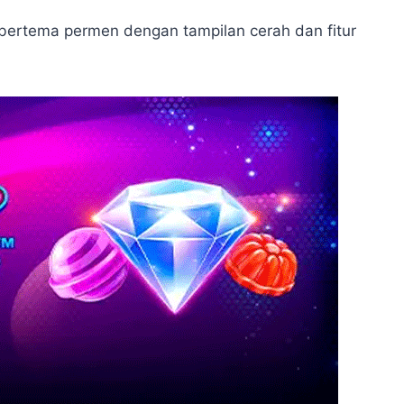
 bertema permen dengan tampilan cerah dan fitur