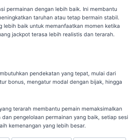
si permainan dengan lebih baik. Ini membantu
ningkatkan taruhan atau tetap bermain stabil.
ng lebih baik untuk memanfaatkan momen ketika
ng jackpot terasa lebih realistis dan terarah.
butuhkan pendekatan yang tepat, mulai dari
ur bonus, mengatur modal dengan bijak, hingga
egi yang terarah membantu pemain memaksimalkan
 dan pengelolaan permainan yang baik, setiap sesi
aih kemenangan yang lebih besar.