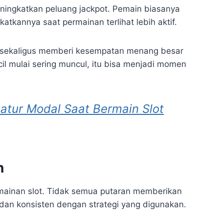
eningkatkan peluang jackpot. Pemain biasanya
tkannya saat permainan terlihat lebih aktif.
o sekaligus memberi kesempatan menang besar
l mulai sering muncul, itu bisa menjadi momen
gatur Modal Saat Bermain Slot
n
mainan slot. Tidak semua putaran memberikan
 dan konsisten dengan strategi yang digunakan.