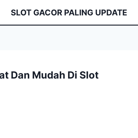
SLOT GACOR PALING UPDATE
at Dan Mudah Di Slot