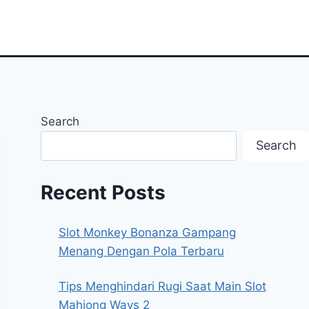
Search
Search
Recent Posts
Slot Monkey Bonanza Gampang
Menang Dengan Pola Terbaru
Tips Menghindari Rugi Saat Main Slot
Mahjong Ways 2