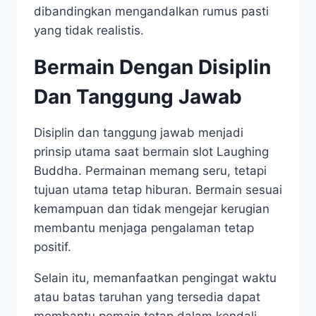
dibandingkan mengandalkan rumus pasti
yang tidak realistis.
Bermain Dengan Disiplin
Dan Tanggung Jawab
Disiplin dan tanggung jawab menjadi
prinsip utama saat bermain slot Laughing
Buddha. Permainan memang seru, tetapi
tujuan utama tetap hiburan. Bermain sesuai
kemampuan dan tidak mengejar kerugian
membantu menjaga pengalaman tetap
positif.
Selain itu, memanfaatkan pengingat waktu
atau batas taruhan yang tersedia dapat