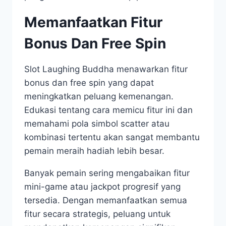
Memanfaatkan Fitur
Bonus Dan Free Spin
Slot Laughing Buddha menawarkan fitur
bonus dan free spin yang dapat
meningkatkan peluang kemenangan.
Edukasi tentang cara memicu fitur ini dan
memahami pola simbol scatter atau
kombinasi tertentu akan sangat membantu
pemain meraih hadiah lebih besar.
Banyak pemain sering mengabaikan fitur
mini-game atau jackpot progresif yang
tersedia. Dengan memanfaatkan semua
fitur secara strategis, peluang untuk