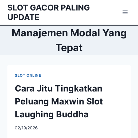
Skip
SLOT GACOR PALING
to
UPDATE
content
Manajemen Modal Yang
Tepat
SLOT ONLINE
Cara Jitu Tingkatkan
Peluang Maxwin Slot
Laughing Buddha
02/19/2026