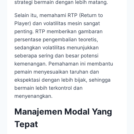
strategi bermain dengan lebih matang.
Selain itu, memahami RTP (Return to
Player) dan volatilitas mesin sangat
penting. RTP memberikan gambaran
persentase pengembalian teoretis,
sedangkan volatilitas menunjukkan
seberapa sering dan besar potensi
kemenangan. Pemahaman ini membantu
pemain menyesuaikan taruhan dan
ekspektasi dengan lebih bijak, sehingga
bermain lebih terkontrol dan
menyenangkan.
Manajemen Modal Yang
Tepat