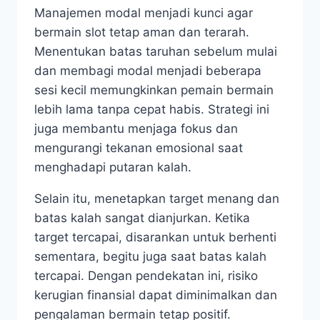
Manajemen modal menjadi kunci agar
bermain slot tetap aman dan terarah.
Menentukan batas taruhan sebelum mulai
dan membagi modal menjadi beberapa
sesi kecil memungkinkan pemain bermain
lebih lama tanpa cepat habis. Strategi ini
juga membantu menjaga fokus dan
mengurangi tekanan emosional saat
menghadapi putaran kalah.
Selain itu, menetapkan target menang dan
batas kalah sangat dianjurkan. Ketika
target tercapai, disarankan untuk berhenti
sementara, begitu juga saat batas kalah
tercapai. Dengan pendekatan ini, risiko
kerugian finansial dapat diminimalkan dan
pengalaman bermain tetap positif.