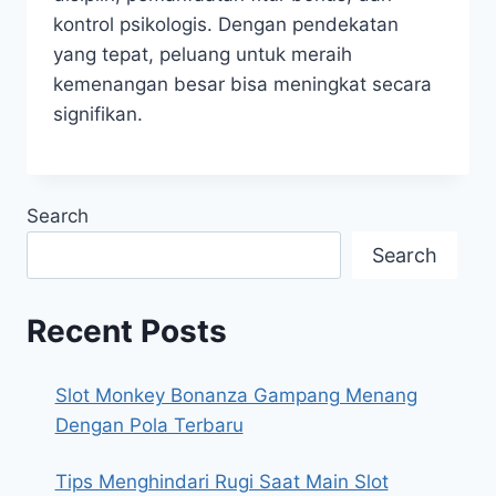
kontrol psikologis. Dengan pendekatan
yang tepat, peluang untuk meraih
kemenangan besar bisa meningkat secara
signifikan.
Search
Search
Recent Posts
Slot Monkey Bonanza Gampang Menang
Dengan Pola Terbaru
Tips Menghindari Rugi Saat Main Slot