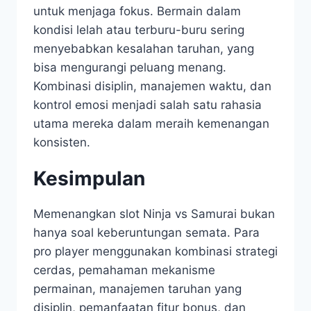
untuk menjaga fokus. Bermain dalam
kondisi lelah atau terburu-buru sering
menyebabkan kesalahan taruhan, yang
bisa mengurangi peluang menang.
Kombinasi disiplin, manajemen waktu, dan
kontrol emosi menjadi salah satu rahasia
utama mereka dalam meraih kemenangan
konsisten.
Kesimpulan
Memenangkan slot Ninja vs Samurai bukan
hanya soal keberuntungan semata. Para
pro player menggunakan kombinasi strategi
cerdas, pemahaman mekanisme
permainan, manajemen taruhan yang
disiplin, pemanfaatan fitur bonus, dan