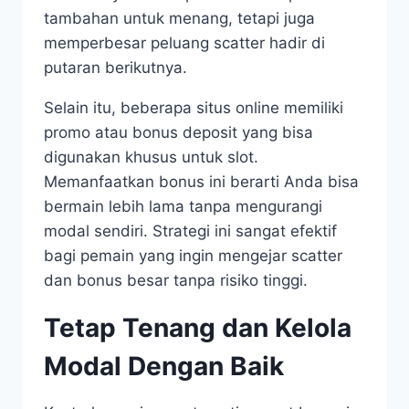
tambahan untuk menang, tetapi juga
memperbesar peluang scatter hadir di
putaran berikutnya.
Selain itu, beberapa situs online memiliki
promo atau bonus deposit yang bisa
digunakan khusus untuk slot.
Memanfaatkan bonus ini berarti Anda bisa
bermain lebih lama tanpa mengurangi
modal sendiri. Strategi ini sangat efektif
bagi pemain yang ingin mengejar scatter
dan bonus besar tanpa risiko tinggi.
Tetap Tenang dan Kelola
Modal Dengan Baik