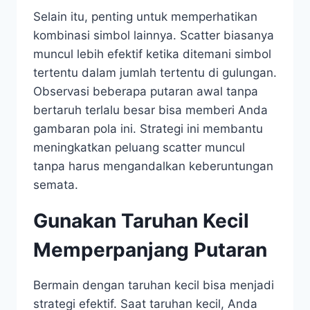
Selain itu, penting untuk memperhatikan
kombinasi simbol lainnya. Scatter biasanya
muncul lebih efektif ketika ditemani simbol
tertentu dalam jumlah tertentu di gulungan.
Observasi beberapa putaran awal tanpa
bertaruh terlalu besar bisa memberi Anda
gambaran pola ini. Strategi ini membantu
meningkatkan peluang scatter muncul
tanpa harus mengandalkan keberuntungan
semata.
Gunakan Taruhan Kecil
Memperpanjang Putaran
Bermain dengan taruhan kecil bisa menjadi
strategi efektif. Saat taruhan kecil, Anda