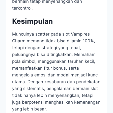
bermain tetap menyenangkan dan
terkontrol.
Kesimpulan
Munculnya scatter pada slot Vampires
Charm memang tidak bisa dijamin 100%,
tetapi dengan strategi yang tepat,
peluangnya bisa ditingkatkan. Memahami
pola simbol, menggunakan taruhan kecil,
memanfaatkan fitur bonus, serta
mengelola emosi dan modal menjadi kunci
utama. Dengan kesabaran dan pendekatan
yang sistematis, pengalaman bermain slot
tidak hanya lebih menyenangkan, tetapi
juga berpotensi menghasilkan kemenangan
yang lebih besar.