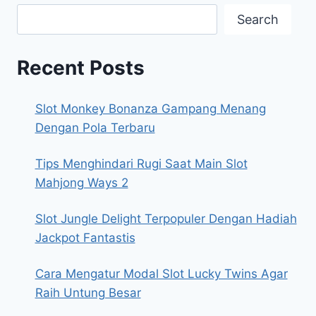
Search
Recent Posts
Slot Monkey Bonanza Gampang Menang
Dengan Pola Terbaru
Tips Menghindari Rugi Saat Main Slot
Mahjong Ways 2
Slot Jungle Delight Terpopuler Dengan Hadiah
Jackpot Fantastis
Cara Mengatur Modal Slot Lucky Twins Agar
Raih Untung Besar