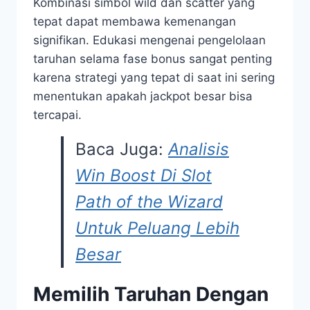
Kombinasi simbol wild dan scatter yang
tepat dapat membawa kemenangan
signifikan. Edukasi mengenai pengelolaan
taruhan selama fase bonus sangat penting
karena strategi yang tepat di saat ini sering
menentukan apakah jackpot besar bisa
tercapai.
Baca Juga:
Analisis
Win Boost Di Slot
Path of the Wizard
Untuk Peluang Lebih
Besar
Memilih Taruhan Dengan