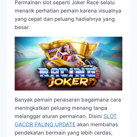
Permainan slot seperti Joker Race selalu
menarik perhatian pemain karena visualnya
yang cepat dan peluang hadiahnya yang
besar.
Banyak pemain penasaran bagaimana cara
meningkatkan peluang menang tanpa
melanggar aturan permainan. Disini
SLOT
GACOR PALING UPDATE
akan membahas
pendekatan bermain yang lebih cerdas,