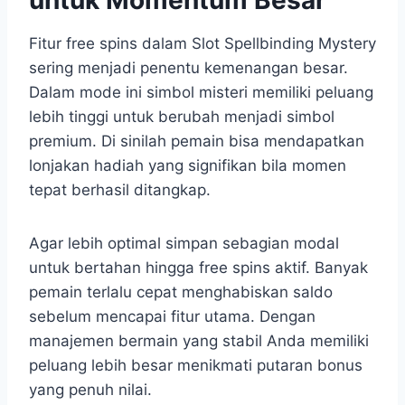
untuk Momentum Besar
Fitur free spins dalam Slot Spellbinding Mystery
sering menjadi penentu kemenangan besar.
Dalam mode ini simbol misteri memiliki peluang
lebih tinggi untuk berubah menjadi simbol
premium. Di sinilah pemain bisa mendapatkan
lonjakan hadiah yang signifikan bila momen
tepat berhasil ditangkap.
Agar lebih optimal simpan sebagian modal
untuk bertahan hingga free spins aktif. Banyak
pemain terlalu cepat menghabiskan saldo
sebelum mencapai fitur utama. Dengan
manajemen bermain yang stabil Anda memiliki
peluang lebih besar menikmati putaran bonus
yang penuh nilai.