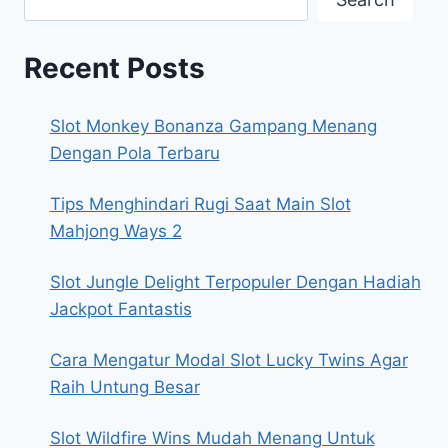
Recent Posts
Slot Monkey Bonanza Gampang Menang
Dengan Pola Terbaru
Tips Menghindari Rugi Saat Main Slot
Mahjong Ways 2
Slot Jungle Delight Terpopuler Dengan Hadiah
Jackpot Fantastis
Cara Mengatur Modal Slot Lucky Twins Agar
Raih Untung Besar
Slot Wildfire Wins Mudah Menang Untuk