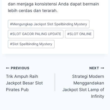
dan menjaga konsistensi Anda dapat bermain
lebih cerdas dan terarah.
Post
#
Mengungkap Jackpot Slot Spellbinding Mystery
Tags:
#
SLOT GACOR PALING UPDATE
#
SLOT ONLINE
#
Slot Spellbinding Mystery
Post
PREVIOUS
NEXT
Trik Ampuh Raih
Strategi Modern
navigation
Jackpot Besar Slot
Menggandakan
Pirates Pub
Jackpot Slot Lamp of
Infinity