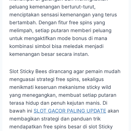
peluang kemenangan berturut-turut,
menciptakan sensasi kemenangan yang terus
bertambah. Dengan fitur free spins yang
melimpah, setiap putaran memberi peluang
untuk mengaktifkan mode bonus di mana
kombinasi simbol bisa meledak menjadi
kemenangan besar secara instan.
Slot Sticky Bees dirancang agar pemain mudah
menguasai strategi free spins, sekaligus
menikmati keseruan mekanisme sticky wild
yang menegangkan, membuat setiap putaran
terasa hidup dan penuh kejutan manis. Di
bawah ini
SLOT GACOR PALING UPDATE
akan
membagikan strategi dan panduan trik
mendapatkan free spins besar di slot Sticky