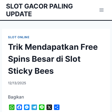
Skip
SLOT GACOR PALING
to
UPDATE
content
SLOT ONLINE
Trik Mendapatkan Free
Spins Besar di Slot
Sticky Bees
12/13/2025
Bagikan
W
F
M
T
L
X
S