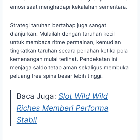
emosi saat menghadapi kekalahan sementara.
Strategi taruhan bertahap juga sangat
dianjurkan. Mulailah dengan taruhan kecil
untuk membaca ritme permainan, kemudian
tingkatkan taruhan secara perlahan ketika pola
kemenangan mulai terlihat. Pendekatan ini
menjaga saldo tetap aman sekaligus membuka
peluang free spins besar lebih tinggi.
Baca Juga:
Slot Wild Wild
Riches Memberi Performa
Stabil