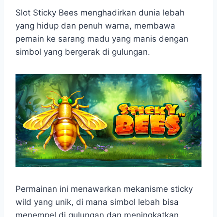
h
a
e
e
i
h
a
c
s
l
n
a
Slot Sticky Bees menghadirkan dunia lebah
t
e
s
e
e
r
yang hidup dan penuh warna, membawa
s
b
e
g
e
pemain ke sarang madu yang manis dengan
A
o
n
r
simbol yang bergerak di gulungan.
p
o
g
a
p
k
e
m
r
Permainan ini menawarkan mekanisme sticky
wild yang unik, di mana simbol lebah bisa
menempel di gulungan dan meningkatkan