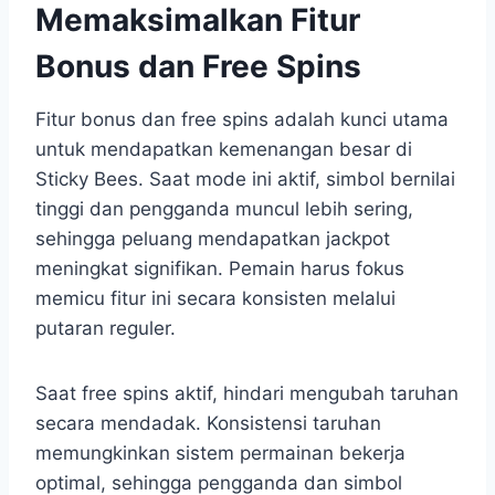
Memaksimalkan Fitur
Bonus dan Free Spins
Fitur bonus dan free spins adalah kunci utama
untuk mendapatkan kemenangan besar di
Sticky Bees. Saat mode ini aktif, simbol bernilai
tinggi dan pengganda muncul lebih sering,
sehingga peluang mendapatkan jackpot
meningkat signifikan. Pemain harus fokus
memicu fitur ini secara konsisten melalui
putaran reguler.
Saat free spins aktif, hindari mengubah taruhan
secara mendadak. Konsistensi taruhan
memungkinkan sistem permainan bekerja
optimal, sehingga pengganda dan simbol