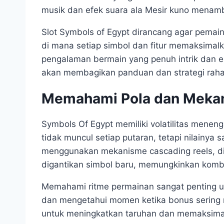
musik dan efek suara ala Mesir kuno menamb
Slot Symbols of Egypt dirancang agar pemain
di mana setiap simbol dan fitur memaksimal
pengalaman bermain yang penuh intrik dan eks
akan membagikan panduan dan strategi rahasi
Memahami Pola dan Mekan
Symbols Of Egypt memiliki volatilitas meneng
tidak muncul setiap putaran, tetapi nilainya s
menggunakan mekanisme cascading reels, d
digantikan simbol baru, memungkinkan komb
Memahami ritme permainan sangat penting u
dan mengetahui momen ketika bonus sering 
untuk meningkatkan taruhan dan memaksima