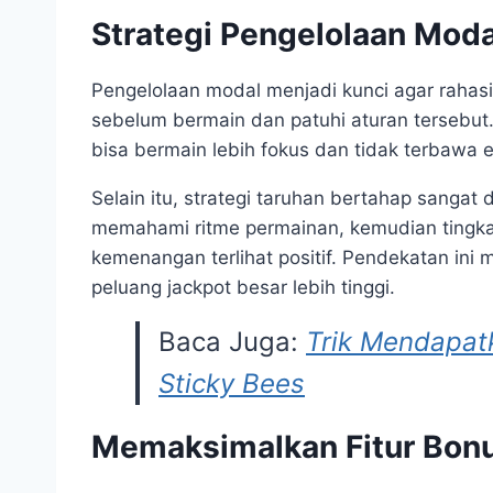
Strategi Pengelolaan Moda
Pengelolaan modal menjadi kunci agar rahasia
sebelum bermain dan patuhi aturan tersebut
bisa bermain lebih fokus dan tidak terbawa
Selain itu, strategi taruhan bertahap sangat d
memahami ritme permainan, kemudian tingkat
kemenangan terlihat positif. Pendekatan in
peluang jackpot besar lebih tinggi.
Baca Juga:
Trik Mendapatk
Sticky Bees
Memaksimalkan Fitur Bonu