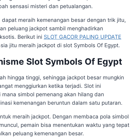
ah sensasi misteri dan petualangan.
 dapat meraih kemenangan besar dengan trik jitu,
kan peluang jackpot sambil menghadirkan
otis. Berikut ini
SLOT GACOR PALING UPDATE
a jitu meraih jackpot di slot Symbols Of Egypt.
isme Slot Symbols Of Egypt
ah hingga tinggi, sehingga jackpot besar mungkin
angat menggiurkan ketika terjadi. Slot ini
i mana simbol pemenang akan hilang dan
inasi kemenangan beruntun dalam satu putaran.
ntuk meraih jackpot. Dengan membaca pola simbol
muncul, pemain bisa menentukan waktu yang tepat
lkan peluang kemenangan besar.